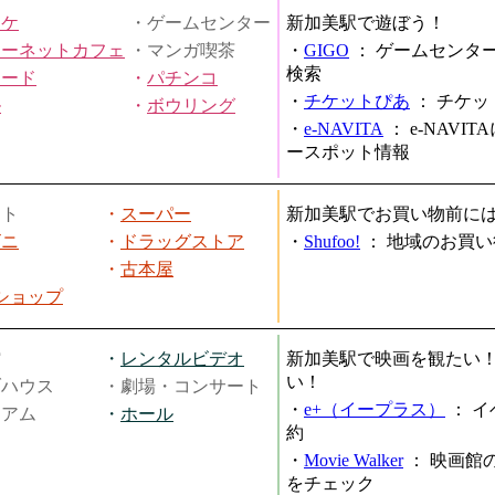
オケ
・ゲームセンター
新加美駅で遊ぼう！
ターネットカフェ
・マンガ喫茶
・
GIGO
：
ゲームセンタ
検索
ヤード
・
パチンコ
・
チケットぴあ
：
チケッ
ル
・
ボウリング
・
e-NAVITA
：
e-NAVI
ースポット情報
ート
・
スーパー
新加美駅でお買い物前に
ビニ
・
ドラッグストア
・
Shufoo!
：
地域のお買い
・
古本屋
円ショップ
館
・
レンタルビデオ
新加美駅で映画を観たい
い！
ブハウス
・劇場・コンサート
・
e+（イープラス）
：
イ
ジアム
・
ホール
約
・
Movie Walker
：
映画館
をチェック