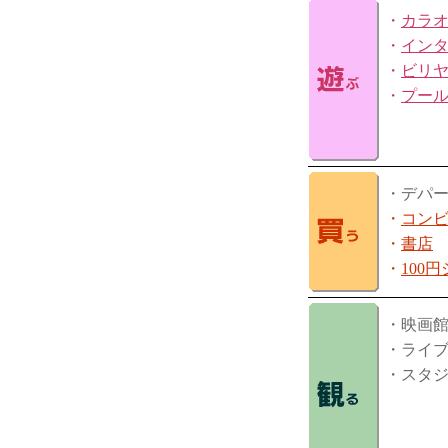
・
カラ
・
イン
・
ビリ
・
プー
・デパ
・
コン
・
書店
・
100
・映画
・ライ
・スタ