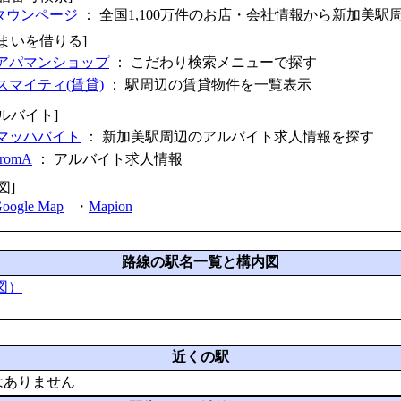
タウンページ
： 全国1,100万件のお店・会社情報から新加美駅
住まいを借りる]
アパマンショップ
： こだわり検索メニューで探す
スマイティ(賃貸)
： 駅周辺の賃貸物件を一覧表示
アルバイト]
マッハバイト
： 新加美駅周辺のアルバイト求人情報を探す
fromA
：
アルバイト求人情報
図]
oogle Map
・
Mapion
路線の駅名一覧と構内図
図）
近くの駅
はありません