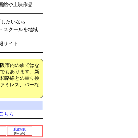
画館や上映作品
プしたいなら！
・スクールを地域
報サイト
大阪市内の駅ではな
駅でもあります。新
大和路線との乗り換
ァミレス、バーな
こちら
航空写真
[Google]