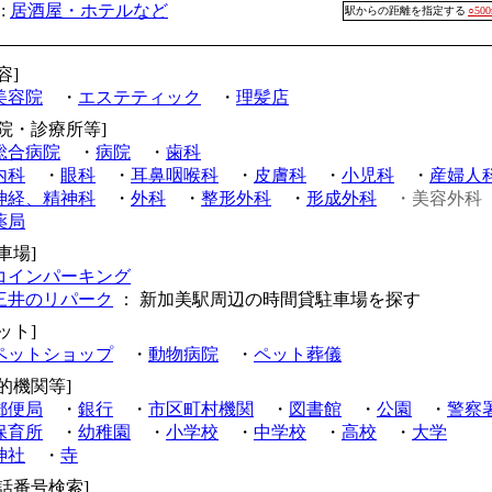
:
居酒屋・ホテルなど
駅からの距離を指定する
○50
容]
美容院
・
エステティック
・
理髪店
病院・診療所等]
総合病院
・
病院
・
歯科
内科
・
眼科
・
耳鼻咽喉科
・
皮膚科
・
小児科
・
産婦人
神経、精神科
・
外科
・
整形外科
・
形成外科
・美容外科
薬局
車場]
コインパーキング
三井のリパーク
： 新加美駅周辺の時間貸駐車場を探す
ット]
ペットショップ
・
動物病院
・
ペット葬儀
公的機関等]
郵便局
・
銀行
・
市区町村機関
・
図書館
・
公園
・
警察
保育所
・
幼稚園
・
小学校
・
中学校
・
高校
・
大学
神社
・
寺
電話番号検索]