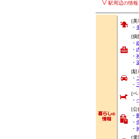
駅周辺の情報
[美
・
[
・
・
・
・
[駐
・
・
[ペ
・
[
・
・
・
[