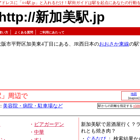
アドレスに「○○駅.jp」と入れるだけ！駅街ガイドは駅を起点にあなたの行動
http://新加美駅.jp
｜
｜
使い方
よくある質問
ご利用にあたって
阪市平野区加美東4丁目にある、JR西日本の
おおさか東線
の駅
駅」周辺で
地図
[mapion]
:
美容院・病院・駐車場など
駅からの距離を指定する
○50
屋
・
ビアガーデン
新加美駅で居酒屋行く？
れとも焼き肉？
・
中華
・
ぐるなび
：
検索結果か
メン
・
すし