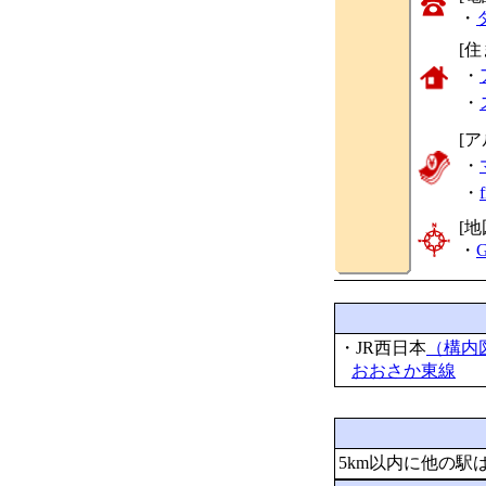
・
[
・
・
[
・
・
[地
・
G
・JR西日本
（構内
おおさか東線
5km以内に他の駅