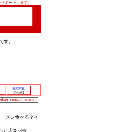
をサポートします。
です。
航空写真
[Google]
0m以内
●2km以内
○5km以内
ラーメン食べる？そ
らお店を比較