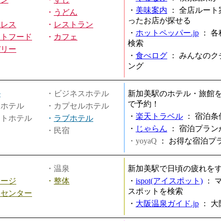
・
美味案内
：
全店ルート
・
うどん
ったお店が探せる
ミレス
・
レストラン
・
ホットペッパー.jp
：
各
ストフード
・
カフェ
検索
バリー
・
食べログ
：
みんなのク
ング
ル
・ビジネスホテル
新加美駅のホテル・旅館
で予約！
ィホテル
・カプセルホテル
・
楽天トラベル
：
宿泊条
ートホテル
・
ラブホテル
・
じゃらん
：
宿泊プラン
・民宿
・yoyaQ
：
お得な宿泊プ
・温泉
新加美駅で日頃の疲れを
サージ
・
整体
・
ispot(アイスポット)
：
スポットを検索
スセンター
・
大阪温泉ガイド.jp
：
大