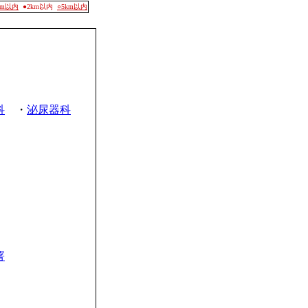
0m以内
●2km以内
○5km以内
科
・
泌尿器科
署