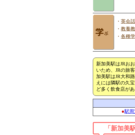
・
英会
・
教養
・
各種
新加美駅はJRお
いため、JRの旅
加美駅はJR大和
えには隣駅の久宝
ど多く飲食店があ
●
駅周
「新加美