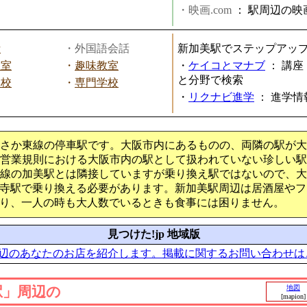
・映画.com
：
駅周辺の映
話
・外国語会話
新加美駅でステップアッ
教室
・
趣味教室
・
ケイコとマナブ
：
講座
と分野で検索
学校
・
専門学校
・
リクナビ進学
：
進学情
おさか東線の停車駅です。大阪市内にあるものの、両隣の駅が
客営業規則における大阪市内の駅として扱われていない珍しい
路線の加美駅とは隣接していますが乗り換え駅ではないので、
寺駅で乗り換える必要があります。新加美駅周辺は居酒屋やフ
り、一人の時も大人数でいるときも食事には困りません。
見つけた!jp 地域版
辺のあなたのお店を紹介します。掲載に関するお問い合わせは
駅」周辺の
地図
[mapion]