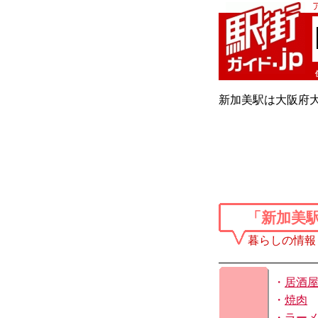
新加美駅は大阪府大
「新加美
暮らしの情報
・
居酒
・
焼肉
・
ラー