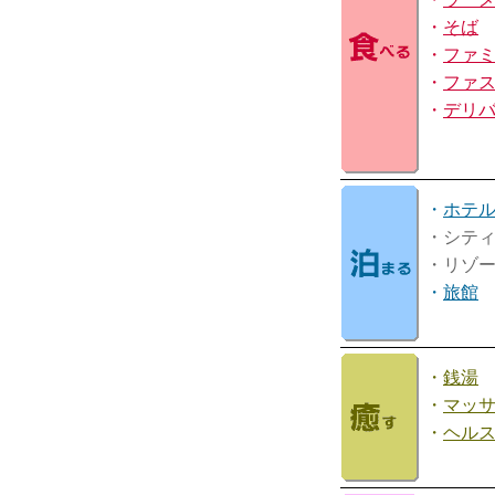
・
そば
・
ファ
・
ファ
・
デリ
・
ホテ
・シテ
・リゾ
・
旅館
・
銭湯
・
マッ
・
ヘル