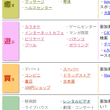
・
マッサージ
・
整体
・
is
スポ
・
ヘルスセンター
・
大
・
カラオケ
・ゲームセンター
新加
・
インターネットカフェ
・マンガ喫茶
・
GI
検索
・
ビリヤード
・
パチンコ
・
チ
・
プール
・
ボウリング
・
e-
ース
・デパート
・
スーパー
新加
・
コンビニ
・
ドラッグストア
・
Shu
・
書店
・
古本屋
・
100円ショップ
・映画館
・
レンタルビデオ
新加
い！
・ライブハウス
・劇場・コンサート