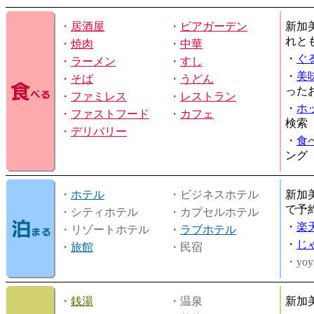
・
居酒屋
・
ビアガーデン
新加
れと
・
焼肉
・
中華
・
ぐ
・
ラーメン
・
すし
・
美
・
そば
・
うどん
った
・
ファミレス
・
レストラン
・
ホ
・
ファストフード
・
カフェ
検索
・
デリバリー
・
食
ング
・
ホテル
・ビジネスホテル
新加
で予
・シティホテル
・カプセルホテル
・
楽
・リゾートホテル
・
ラブホテル
・
じ
・
旅館
・民宿
・yoy
・
銭湯
・温泉
新加