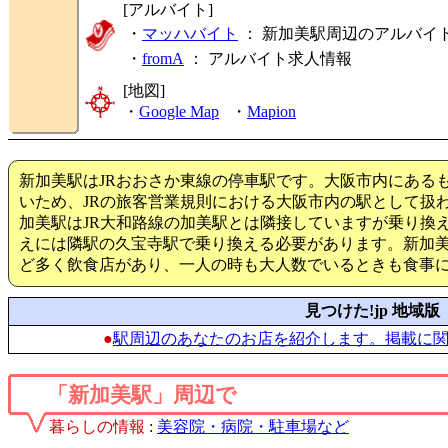
[アルバイト]
・
マッハバイト
： 新加美駅周辺のアルバイ
・
fromA
：
アルバイト求人情報
[地図]
・
Google Map
・
Mapion
新加美駅はJRおおさか東線の停車駅です。大阪市内にある
いため、JRの旅客営業規則における大阪市内の駅として扱
加美駅はJR大和路線の加美駅とは隣接していますが乗り換
えには隣駅の久宝寺駅で乗り換える必要があります。新加
ど多く飲食店があり、一人の時も大人数でいるときも食事
見つけた!jp 地域版
●
駅周辺のあなたのお店を紹介します。掲載に
「新加美駅」周辺で
暮らしの情報
:
美容院・病院・駐車場など