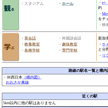
・
e
・スタジアム
・
ホール
約
・
Mov
をチ
・映画
・
英会話
・外国語会話
新加
・
教養教室
・
趣味教室
・
ケ
と分
・
各種学校
・
専門学校
・
リ
路線の駅名一覧と構内
・JR西日本
（構内図）
おおさか東線
近くの駅
5km以内に他の駅はありません