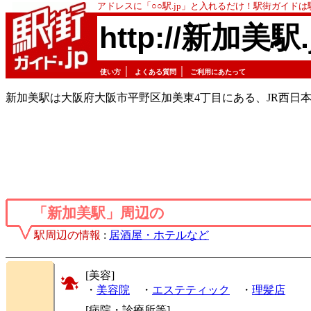
アドレスに「○○駅.jp」と入れるだけ！駅街ガイド
http://新加美駅.
｜
｜
使い方
よくある質問
ご利用にあたって
新加美駅は大阪府大阪市平野区加美東4丁目にある、JR西日
「新加美駅」周辺の
駅周辺の情報
:
居酒屋・ホテルなど
[美容]
・
美容院
・
エステティック
・
理髪店
[病院・診療所等]