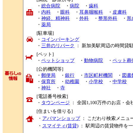
・
総合病院
・
病院
・
歯科
・
内科
・
眼科
・
耳鼻咽喉科
・
皮膚科
・
神経、精神科
・
外科
・
整形外科
・
形
・
薬局
[駐車場]
・
コインパーキング
・
三井のリパーク
： 新加美駅周辺の時間貸
[ペット]
・
ペットショップ
・
動物病院
・
ペット葬
[公的機関等]
・
郵便局
・
銀行
・
市区町村機関
・
図書
・
保育所
・
幼稚園
・
小学校
・
中学校
・
神社
・
寺
[電話番号検索]
・
タウンページ
： 全国1,100万件のお店
[住まいを借りる]
・
アパマンショップ
： こだわり検索メニュ
・
スマイティ(賃貸)
： 駅周辺の賃貸物件を