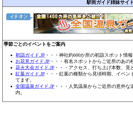
駅街ガイド姉妹サイ
季節ごとのイベントをご案内
初詣ガイド.JP
・・・神社約600か所の初詣スポット情
お花見ガイド.JP
・・・有名スポットからご近所のあの桜
花火大会ガイド.JP
・・・アクセス、打ち上げ本数、見
紅葉ガイド.JP
・・・紅葉の種類から見頃時期、イベン
てます。
全国温泉ガイド.JP
・・・人気温泉からご近所の意外な
内。